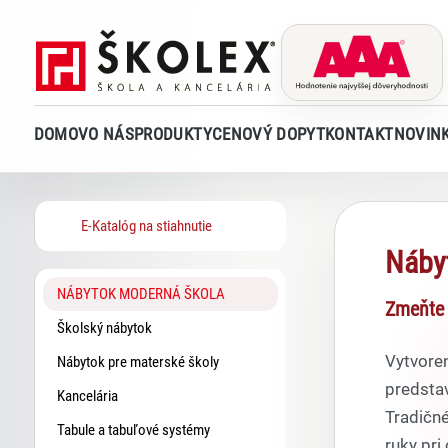
DOMOV
O NÁS
PRODUKTY
CENOVÝ DOPYT
KONTAKT
NOVIN
E-Katalóg na stiahnutie
Náby
NÁBYTOK MODERNÁ ŠKOLA
Zmeňte k
Školský nábytok
Vytvoren
Nábytok pre materské školy
predstav
Kancelária
Tradičné
Tabule a tabuľové systémy
ruky pri