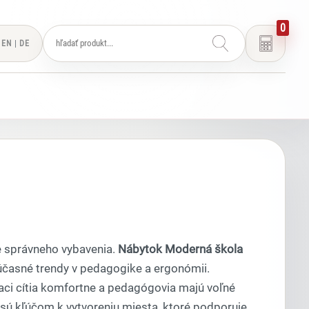
0
EN
|
DE
re správneho vybavenia.
Nábytok Moderná škola
súčasné trendy v pedagogike a ergonómii.
aci cítia komfortne a pedagógovia majú voľné
n sú kľúčom k vytvoreniu miesta, ktoré podporuje