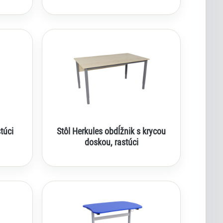
stúci
Stôl Herkules obdĺžnik s krycou
doskou, rastúci