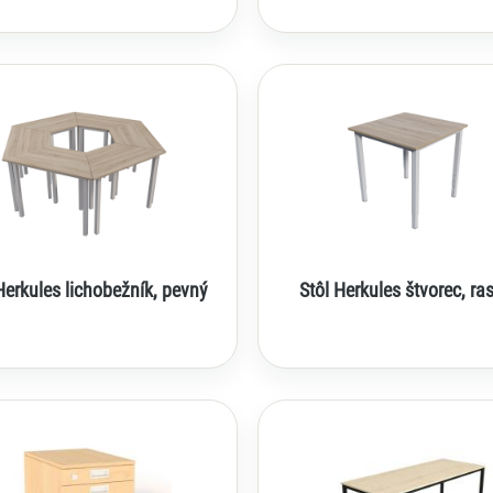
Herkules lichobežník, pevný
Stôl Herkules štvorec, ra