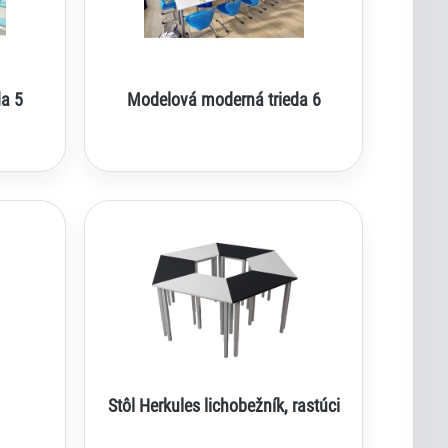
a 5
Modelová moderná trieda 6
Stôl Herkules lichobežník, rastúci