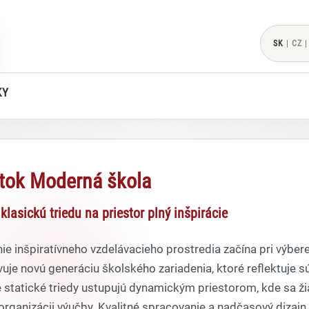
SK
|
CZ
|
KY
tok Moderná škola
lasickú triedu na priestor plný inšpirácie
ie inšpiratívneho vzdelávacieho prostredia začína pri výbe
uje novú generáciu školského zariadenia, ktoré reflektuje 
 statické triedy ustupujú dynamickým priestorom, kde sa ži
 organizácii výučby. Kvalitné spracovanie a nadčasový dizaj