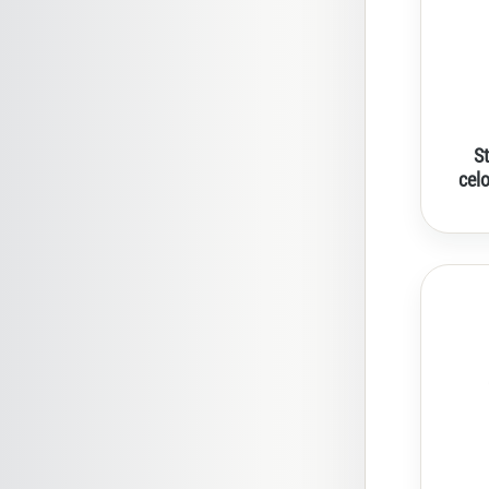
S
cel