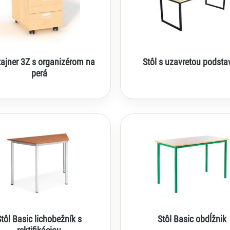
ajner 3Z s organizérom na
Stôl s uzavretou podsta
perá
Stôl Basic lichobežník s
Stôl Basic obdĺžnik