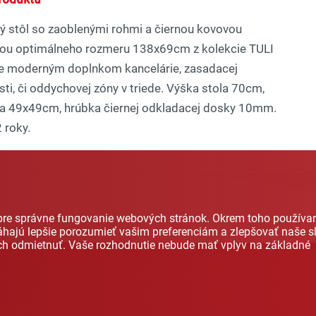
ý stôl so zaoblenými rohmi a čiernou kovovou
ou optimálneho rozmeru 138x69cm z kolekcie TULI
e moderným doplnkom kancelárie, zasadacej
ti, či oddychovej zóny v triede. Výška stola 70cm,
a 49x49cm, hrúbka čiernej odkladacej dosky 10mm.
 roky.
 pre správne fungovanie webových stránok. Okrem toho použív
hajú lepšie porozumieť vašim preferenciám a zlepšovať naše sl
ich odmietnuť. Vaše rozhodnutie nebude mať vplyv na základné