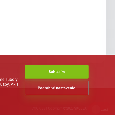
Súhlasím
ame súbory
užby. Ak s
Podrobné nastavenie
AI asistent od NEXT176
COOKIES
| Copyright ©2026 ŠKOLEX, spol. s r.o.
Lexi