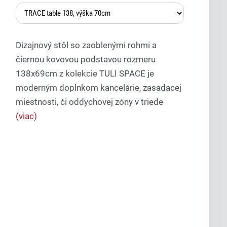
Dizajnový stôl so zaoblenými rohmi a
čiernou kovovou podstavou rozmeru
138x69cm z kolekcie TULI SPACE je
moderným doplnkom kancelárie, zasadacej
Lexi
miestnosti, či oddychovej zóny v triede
Asistent pre školský nábytok a
vybavenie tried
(viac)