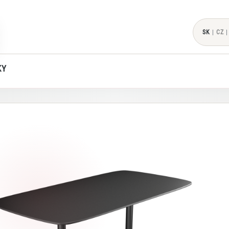
SK
|
CZ
|
KY