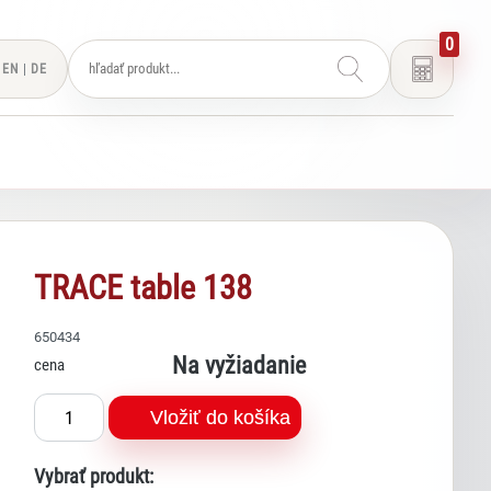
0
EN
|
DE
TRACE table 138
650434
Na vyžiadanie
cena
Vložiť do košíka
Vybrať produkt: