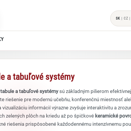
SK
|
CZ
|
KY
le a tabuľové systémy
é
tabule a tabuľové systémy
sú základným pilierom efektívnej
te riešenie pre modernú učebňu, konferenčnú miestnosť aleb
a vizualizáciu informácií výrazne zvyšuje interaktivitu a z
ch zelených plôch na kriedu až po špičkové
keramické povr
né riešenia prispôsobené každodennému intenzívnemu použ