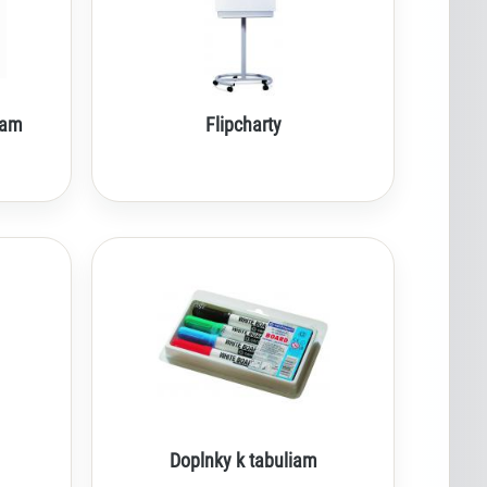
Lexi
Asistent pre školský nábytok a
vybavenie tried
liam
Flipcharty
Doplnky k tabuliam