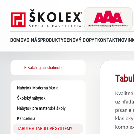
DOMOV
O NÁS
PRODUKTY
CENOVÝ DOPYT
KONTAKT
NOVIN
E-Katalóg na stiahnutie
Tabu
Nábytok Moderná škola
Kvalitn
Školský nábytok
už hľadá
Nábytok pre materské školy
písanie 
klasický
Kancelária
komplex
TABULE A TABUĽOVÉ SYSTÉMY