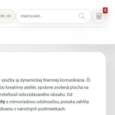
0
EN
|
DE
 výučby aj dynamickej firemnej komunikácie. Či
o kreatívny ateliér, správne zvolená plocha na
rozumiteľnosť odovzdávaného obsahu. Od
chy
s mimoriadnou odolnosťou, ponuka zahŕňa
ívaniu v náročných podmienkach.