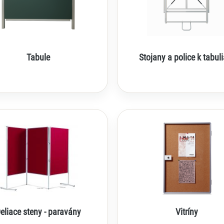
Tabule
Stojany a police k tabu
eliace steny - paravány
Vitríny