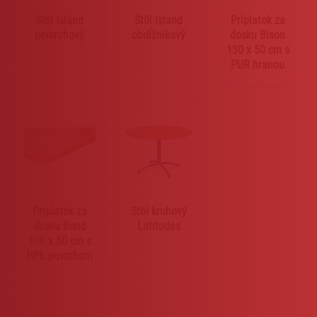
Stôl Island
Stôl Island
Príplatok za
polkruhový
obdĺžnikový
dosku Bison
130 x 50 cm s
PUR hranou
Príplatok za
Stôl kruhový
dosku Bond
Latitudes
130 x 50 cm s
HPL povrchom