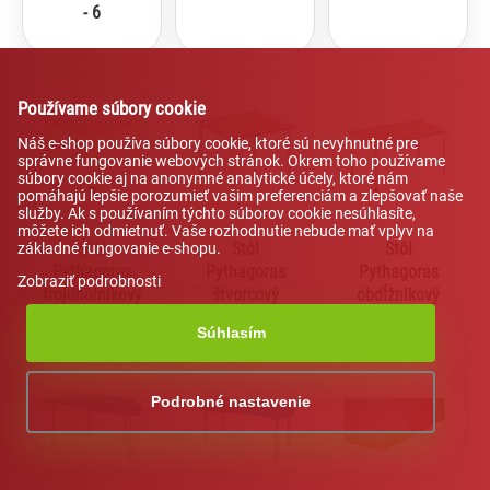
- 6
Používame súbory cookie
Náš e-shop používa súbory cookie, ktoré sú nevyhnutné pre
správne fungovanie webových stránok. Okrem toho používame
súbory cookie aj na anonymné analytické účely, ktoré nám
pomáhajú lepšie porozumieť vašim preferenciám a zlepšovať naše
služby. Ak s používaním týchto súborov cookie nesúhlasíte,
môžete ich odmietnuť. Vaše rozhodnutie nebude mať vplyv na
Stôl
Stôl
Stôl
základné fungovanie e-shopu.
Pythagoras
Pythagoras
Pythagoras
Zobraziť podrobnosti
trojuholníkový
štvorcový
obdĺžnikový
Súhlasím
Lexi
Asistent pre školský nábytok a
Podrobné nastavenie
vybavenie tried