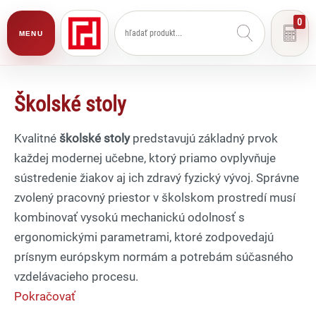
0
MENU
Školské stoly
Kvalitné
školské stoly
predstavujú základný prvok
každej modernej učebne, ktorý priamo ovplyvňuje
sústredenie žiakov aj ich zdravý fyzický vývoj. Správne
zvolený pracovný priestor v školskom prostredí musí
kombinovať vysokú mechanickú odolnosť s
ergonomickými parametrami, ktoré zodpovedajú
prísnym európskym normám a potrebám súčasného
vzdelávacieho procesu.
Pokračovať