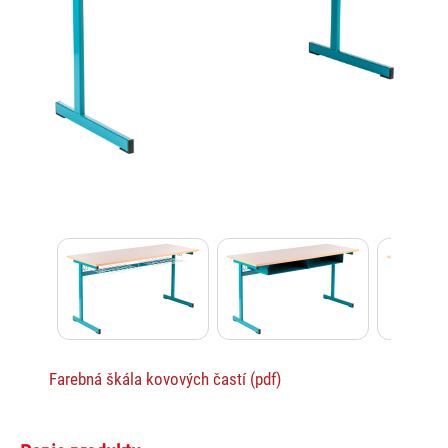
Lexi
Asistent pre školský nábytok a
Farebná škála kovových častí (pdf)
vybavenie tried