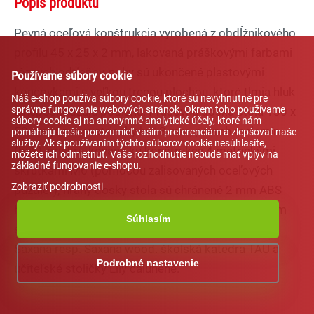
Popis produktu
Pevná oceľová konštrukcia vyrobená z obdĺžnikového
profilu 45 x 25 x 2 mm, lakovaná práškovými farbami
rôznych odtieňov, nohy sú ukončené plastovými
Používame súbory cookie
koncovkami s veľkou trecou plochou, ktoré tlmia hluk
Náš e-shop používa súbory cookie, ktoré sú nevyhnutné pre
správne fungovanie webových stránok. Okrem toho používame
a nepoškodzujú podlahu. Pracovná doska stola 130 x
súbory cookie aj na anonymné analytické účely, ktoré nám
50 cm je z drevotriesky hr.18 mm, povrch melamín
pomáhajú lepšie porozumieť vašim preferenciám a zlepšovať naše
služby. Ak s používaním týchto súborov cookie nesúhlasíte,
(buk), priskrutkovaná ku konštrukcii 4 metrickými
môžete ich odmietnuť. Vaše rozhodnutie nebude mať vplyv na
základné fungovanie e-shopu.
skrutkami M6 (pomocou zalisovaných oceľových
Zobraziť podrobnosti
puzdier); hrany dosky stola sú chránené 2 mm ABS
hranou. 2 vešiačiky na zavesenie tašiek. K školským
Súhlasím
stolom TAU rastúcim sú vhodné školské stoličky
Saxana resp. Saxana wood. školská katedra TAU a
Podrobné nastavenie
učiteľské stoličky Lily čalúnené.