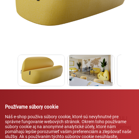
Lexi
Asistent pre školský nábytok a
vybavenie tried
Popis produktu
Používame súbory cookie
Náš e-shop používa súbory cookie, ktoré sú nevyhnutné pre
Dizajnová dvojmiestna sofa NIMBLE z kolekcie TULI
správne fungovanie webových stránok. Okrem toho používame
SPACE je kreatívnym relaxačným doplnkom modernej
súbory cookie aj na anonymné analytické účely, ktoré nám
pomáhajú lepšie porozumieť vašim preferenciám a zlepšovať naše
triedy, kabinetu, či kancelárie. Oceníte jej nízku
služby. Ak s používaním týchto súborov cookie nesúhlasíte,