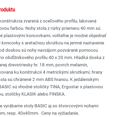
roduktu
onštrukcia zvarená z oceľového profilu, lakovaná
ovou farbou. Nohy stola z rúrky priemeru 40 mm sú
é plastovými koncovkami, voliteľne je možné objednať
é koncovky s aretačnou skrutkou na jemné nastavenie
Pod doskou sú nohy navzájom pozvárané pomocou
ho obdĺžnikového profilu 40 x 20 mm. Hladká doska z
nej drevotriesky hr. 18 mm, povrch melamín,
kovaná ku konštrukcii 4 metrickými skrutkami; hrany
tola sú chránené 2 mm ABS hranou. K jedálenským
ASIC sú vhodné stoličky TINA, Ergostar s plastovou
u, stoličky KLASIK alebo FINSKA.
ne vyrábame stoly BASIC aj so štvorcovými nohami
m, resp. 40x40mm. Ceny na vyžiadanie.