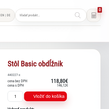
0
EN
|
DE
Stôl Basic obdĺžnik
440227-x
118
,80€
cena bez DPH
cena s DPH
146
,12€
Vložiť do košíka