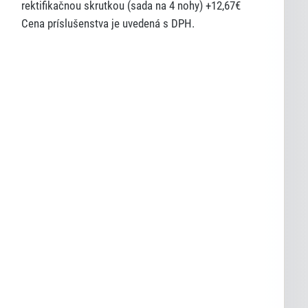
rektifikačnou skrutkou (sada na 4 nohy)
+12,67€
Cena príslušenstva je uvedená s DPH.
Lexi
Asistent pre školský nábytok a
vybavenie tried