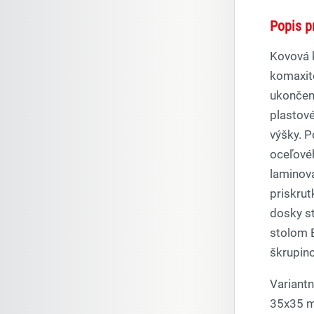
Popis p
Kovová k
komaxit
ukončen
plastov
výšky. 
oceľové
laminova
priskrut
dosky s
stolom B
škrupino
Variant
35x35 m