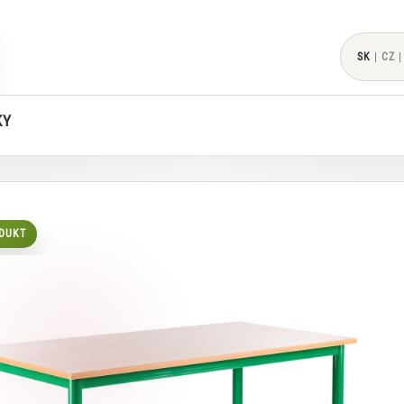
SK
|
CZ
|
KY
DUKT