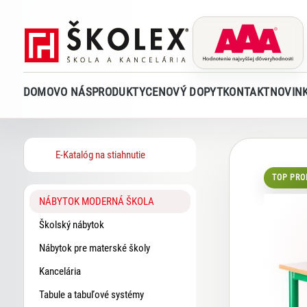
DOMOV
O NÁS
PRODUKTY
CENOVÝ DOPYT
KONTAKT
NOVIN
E-Katalóg na stiahnutie
TOP PRO
NÁBYTOK MODERNÁ ŠKOLA
Školský nábytok
Nábytok pre materské školy
Kancelária
Tabule a tabuľové systémy