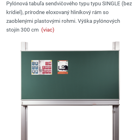
Pylónová tabuľa sendvičového typu typu SINGLE (bez
krídiel), prírodne eloxovaný hliníkový rám so
zaoblenými plastovými rohmi. Výška pylónových
stojín 300 cm
(viac)