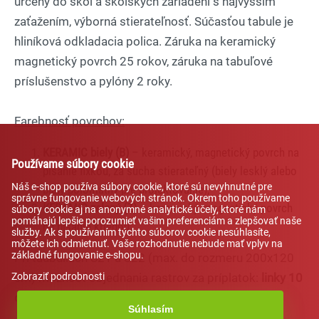
určený do škôl a školských zariadení s najvyšším
zaťažením, výborná stierateľnosť. Súčasťou tabule je
hliníková odkladacia polica. Záruka na keramický
Lexi
magnetický povrch 25 rokov, záruka na tabuľové
Asistent pre školský nábytok a
vybavenie tried
príslušenstvo a pylóny 2 roky.
Farebnosť povrchov:
KERAMIC biely (B)
– keramický, magnetický povrch na
Používame súbory cookie
písanie fixkou, za sucha stierateľný (biely lesklý alebo
Náš e-shop používa súbory cookie, ktoré sú nevyhnutné pre
biely polomatný pre projektovanie);
správne fungovanie webových stránok. Okrem toho používame
KERAMIC zelený (Z)
– keramický, magnetický povrch
súbory cookie aj na anonymné analytické účely, ktoré nám
pomáhajú lepšie porozumieť vašim preferenciám a zlepšovať naše
na písanie kriedou.
služby. Ak s používaním týchto súborov cookie nesúhlasíte,
môžete ich odmietnuť. Vaše rozhodnutie nebude mať vplyv na
základné fungovanie e-shopu.
Pri taubuliach S21 a S22 (max. do rozmeru 200x120
cm) možnosť objednania rastrov za príplatok:
linky 10
Zobraziť podrobnosti
cm, štvorce 10 cm, štvorce 5 cm, notová osnova.
Súhlasím