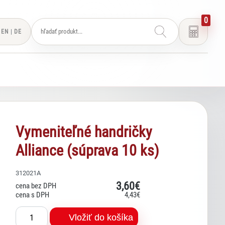
0
EN
|
DE
Vymeniteľné handričky
Alliance (súprava 10 ks)
Lexi
Asistent pre školský nábytok a
vybavenie tried
312021A
3
,60€
cena bez DPH
cena s DPH
4
,43€
Vložiť do košíka