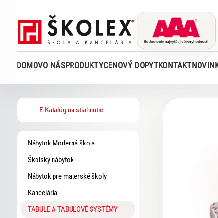
DOMOV
O NÁS
PRODUKTY
CENOVÝ DOPYT
KONTAKT
NOVIN
E-Katalóg na stiahnutie
Nábytok Moderná škola
Školský nábytok
Nábytok pre materské školy
Kancelária
TABULE A TABUĽOVÉ SYSTÉMY