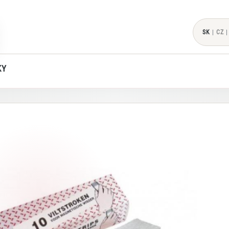
SK
|
CZ
|
KY