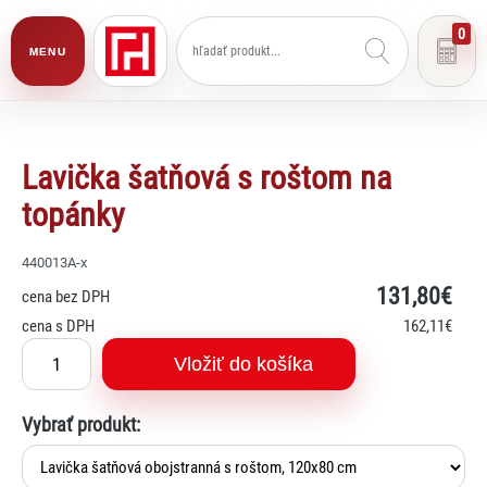
0
MENU
Lavička šatňová s roštom na
topánky
440013A-x
131
,80€
cena bez DPH
cena s DPH
162
,11€
Vložiť do košíka
Vybrať produkt: