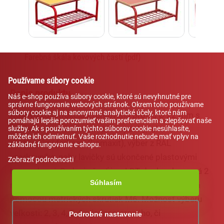
vybavenie tried
Farebná škála kovových častí (pdf)
Používame súbory cookie
Popis produktu
Náš e-shop používa súbory cookie, ktoré sú nevyhnutné pre
správne fungovanie webových stránok. Okrem toho používame
súbory cookie aj na anonymné analytické účely, ktoré nám
Kovová konštrukcia z rúrkového profilu Ø 22 mm s
pomáhajú lepšie porozumieť vašim preferenciám a zlepšovať naše
odkladacím priestorom pre topánky, lakovaná
služby. Ak s používaním týchto súborov cookie nesúhlasíte,
môžete ich odmietnuť. Vaše rozhodnutie nebude mať vplyv na
práškovými farbami (komaxit), výber z RAL
základné fungovanie e-shopu.
vzorkovníka, nohy lavičky sú ukončené plastovými
Zobraziť podrobnosti
koncovkami. Sedacia časť je z LDT dosky ohranená 2
Súhlasím
mm ABS hranou. Ku kovovej konštrukcii je kotvená
pomocou metrických skrutiek M6. Možnosť výberu
veľkosti: 2, 3, 4, 5, 6 a jednostranného, či
Podrobné nastavenie