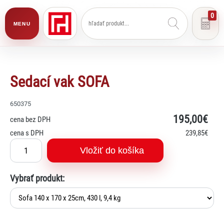
0
MENU
Sedací vak SOFA
650375
195
,00€
cena bez DPH
cena s DPH
239
,85€
Vložiť do košíka
Vybrať produkt: