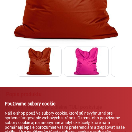
Lexi
Asistent pre školský nábytok a
vybavenie tried
Popis produktu
Používame súbory cookie
Najväčší sedací vak z dielne TULI poskytuje
Náš e-shop používa súbory cookie, ktoré sú nevyhnutné pre
maximálnu mieru komfortu a variability pri sedení.
správne fungovanie webových stránok. Okrem toho používame
súbory cookie aj na anonymné analytické účely, ktoré nám
Objem 430 litrov, váha 9,4 kg. Odolnosť voči tlaku a
pomáhajú lepšie porozumieť vašim preferenciám a zlepšovať naše
treniu vďaka dvojitému pevnostnému švu. Náplň tvoria
služby. Ak s používaním týchto súborov cookie nesúhlasíte,