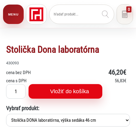
0
MENU
Stolička Dona laboratórna
430093
46
,20€
cena bez DPH
cena s DPH
56
,83€
Vložiť do košíka
Vybrať produkt: