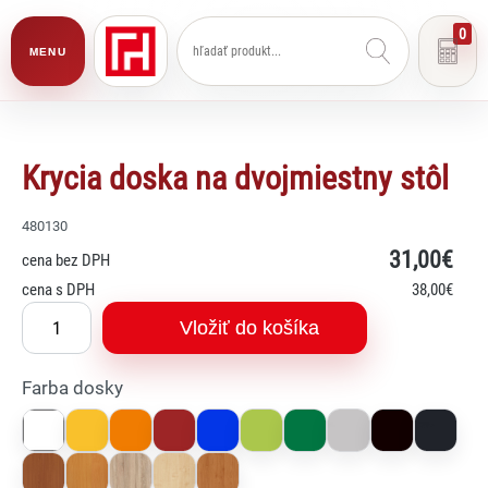
0
MENU
Krycia doska na dvojmiestny stôl
480130
Lexi
31
,00€
Asistent pre školský nábytok a
cena bez DPH
vybavenie tried
cena s DPH
38
,00€
Vložiť do košíka
Farba dosky