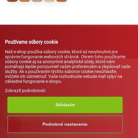
Používame súbory cookie
COOKIES
| Copyright ©2026 ŠKOLEX, spol. s r.o.
Náš e-shop používa súbory cookie, ktoré sú nevyhnutné pre
správne fungovanie webových stránok. Okrem toho používame
súbory cookie aj na anonymné analytické účely, ktoré nám
pomáhajú lepšie porozumieť vašim preferenciám a zlepšovať naše
služby. Ak s používaním týchto súborov cookie nesúhlasíte,
môžete ich odmietnuť. Vaše rozhodnutie nebude mať vplyv na
základné fungovanie e-shopu.
Zobraziť podrobnosti
Súhlasím
AI asistent od NEXT176
Podrobné nastavenie