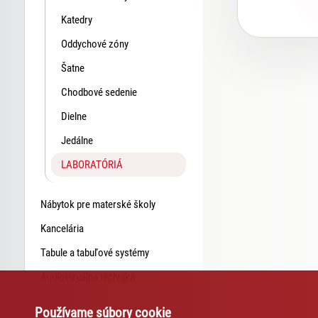
Katedry
Oddychové zóny
Šatne
Chodbové sedenie
Dielne
Jedálne
LABORATÓRIÁ
Nábytok pre materské školy
Kancelária
Tabule a tabuľové systémy
Audiovizuálna technika
Používame súbory cookie