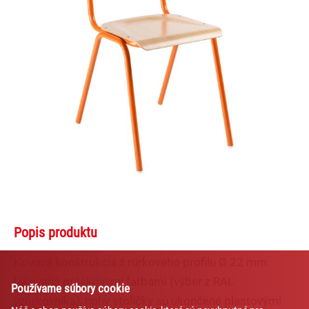
Lexi
Asistent pre školský nábytok a
vybavenie tried
Popis produktu
Kovová konštrukcia z rúrkového profilu Ø 22 mm
lakovaná práškovými farbami (výber z RAL
Používame súbory cookie
vzorkovníka), nohy stoličky sú ukončené plastovými