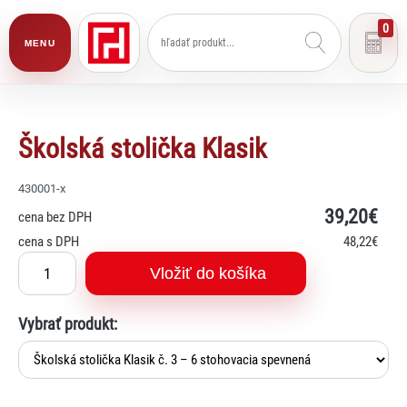
0
MENU
Školská stolička Klasik
430001-x
39
,20€
cena bez DPH
cena s DPH
48
,22€
Vložiť do košíka
Vybrať produkt: