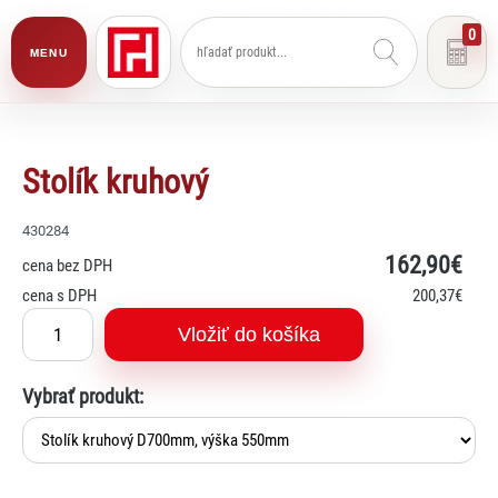
0
MENU
Stolík kruhový
430284
162
,90€
cena bez DPH
cena s DPH
200
,37€
Vložiť do košíka
Vybrať produkt: