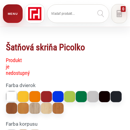
0
MENU
Šatňová skriňa Picolko
Produkt
je
nedostupný
Farba dvierok
Farba korpusu