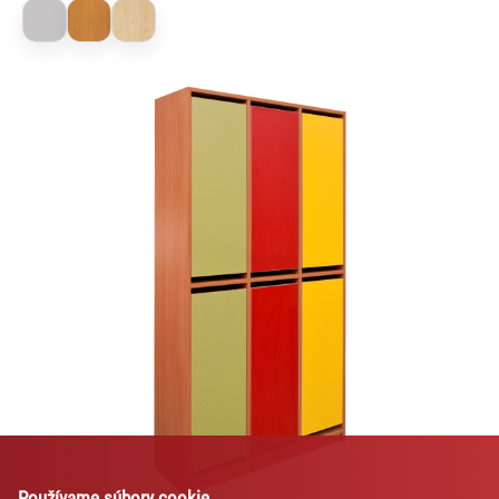
Lexi
Asistent pre školský nábytok a
vybavenie tried
Používame súbory cookie