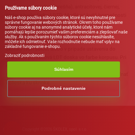
Sonoma, javor, jelša, čerešňa), antracitovej, čiernej,
Používame súbory cookie
šedej a bielej farbe LDTD. Madlá sú kvôli bezpečnosti
Náš e-shop používa súbory cookie, ktoré sú nevyhnutné pre
správne fungovanie webových stránok. Okrem toho používame
detí zapustené, farba strieborná, bez možnosti
súbory cookie aj na anonymné analytické účely, ktoré nám
farebnej úpravy. Vrchná časť skrinky je riešená ako
pomáhajú lepšie porozumieť vašim preferenciám a zlepšovať naše
služby. Ak s používaním týchto súborov cookie nesúhlasíte,
priestor pre odkladanie knžiek a hračiek. Chrbát
môžete ich odmietnuť. Vaše rozhodnutie nebude mať vplyv na
základné fungovanie e-shopu.
skrinky tvorí sololit alebo v prípade ustavenia do
Zobraziť podrobnosti
priestoru pohľadová LDT doska vo farbe korpusu. Pri
ustavení do priestoru umožňujú skrinky optické
Súhlasím
rozdelenie miestnosti. Za príplatok je možné objednať
kolieska ku skrinke.
Podrobné nastavenie
AI asistent od NEXT176
COOKIES
| Copyright ©2026 ŠKOLEX, spol. s r.o.