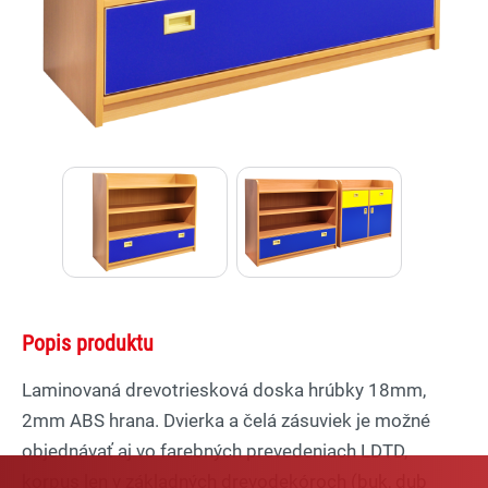
Lexi
Asistent pre školský nábytok a
vybavenie tried
Popis produktu
Laminovaná drevotriesková doska hrúbky 18mm,
2mm ABS hrana. Dvierka a čelá zásuviek je možné
objednávať aj vo farebných prevedeniach LDTD,
korpus len v základných drevodekóroch (buk, dub