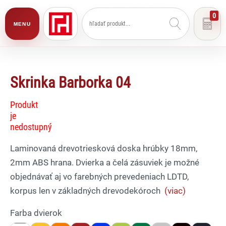
0
MENU
Skrinka Barborka 04
Produkt
je
nedostupný
Laminovaná drevotriesková doska hrúbky 18mm,
2mm ABS hrana. Dvierka a čelá zásuviek je možné
objednávať aj vo farebných prevedeniach LDTD,
korpus len v základných drevodekóroch
(viac)
Farba dvierok