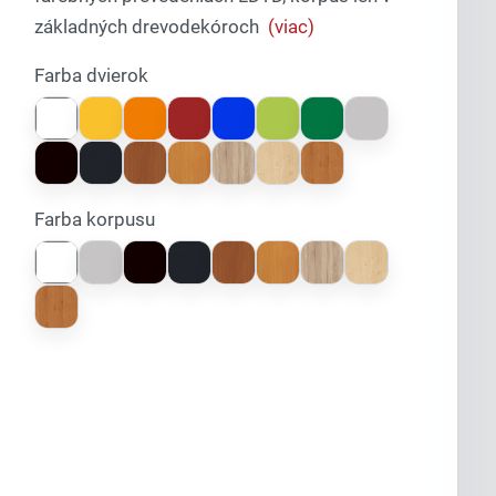
základných drevodekóroch
(viac)
Farba dvierok
Farba korpusu
Lexi
Asistent pre školský nábytok a
vybavenie tried