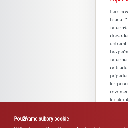
Laminov
hrana. D
farebnýc
drevodek
antracit
bezpečno
farebnej
odkladan
prípade 
korpusu.
rozdelen
ku skrin
Používame súbory cookie