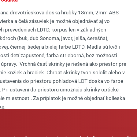
aná drevotriesková doska hrúbky 18mm, 2mm ABS
vierka a čelá zásuviek je možné objednávať aj vo
h prevedeniach LDTD, korpus len v základných
óroch (buk, dub Sonoma, javor, jelša, čerešňa),
ovej, čiernej, šedej a bielej farbe LDTD. Madlá sú kvôli
sti detí zapustené, farba strieborná, bez možnosti
 úpravy. Vrchná časť skrinky je riešená ako priestor pre
ie knžiek a hračiek. Chrbát skrinky tvorí sololit alebo v
ustavenia do priestoru pohľadová LDT doska vo farbe
 Pri ustavení do priestoru umožňujú skrinky optické
ie miestnosti. Za príplatok je možné objednať kolieska
ke.