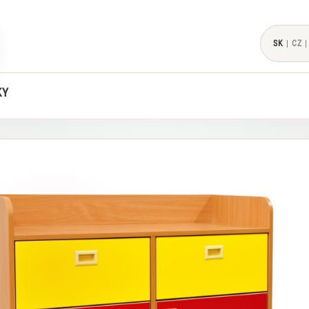
SK
|
CZ
|
KY