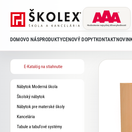
DOMOV
O NÁS
PRODUKTY
CENOVÝ DOPYT
KONTAKT
NOVIN
E-Katalóg na stiahnutie
Nábytok Moderná škola
Školský nábytok
Nábytok pre materské školy
Kancelária
Tabule a tabuľové systémy