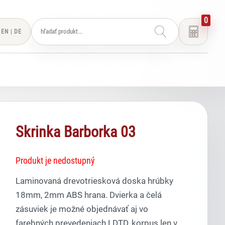
0
EN
|
DE
Skrinka Barborka 03
Produkt je nedostupný
Laminovaná drevotriesková doska hrúbky
18mm, 2mm ABS hrana. Dvierka a čelá
zásuviek je možné objednávať aj vo
farebných prevedeniach LDTD, korpus len v