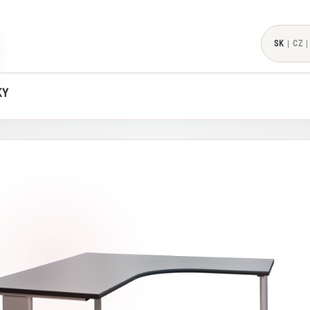
SK
|
CZ
|
KY