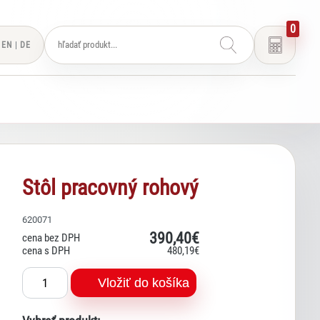
0
EN
|
DE
Stôl pracovný rohový
620071
390
,40€
cena bez DPH
cena s DPH
480
,19€
Lexi
Vložiť do košíka
Asistent pre školský nábytok a
vybavenie tried