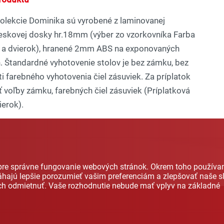
kolekcie Dominika sú vyrobené z laminovanej
ieskovej dosky hr.18mm (výber zo vzorkovníka Farba
 a dvierok), hranené 2mm ABS na exponovaných
. Štandardné vyhotovenie stolov je bez zámku, bez
 farebného vyhotovenia čiel zásuviek. Za príplatok
voľby zámku, farebných čiel zásuviek (Príplatková
ierok).
 pre správne fungovanie webových stránok. Okrem toho použív
hajú lepšie porozumieť vašim preferenciám a zlepšovať naše sl
ich odmietnuť. Vaše rozhodnutie nebude mať vplyv na základné