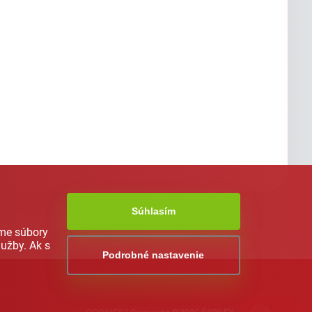
Súhlasím
ame súbory
užby. Ak s
Podrobné nastavenie
AI asistent od NEXT176