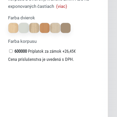
exponovaných častiach
(viac)
Farba dvierok
Farba korpusu
600000
Príplatok za zámok
+26,45€
Lexi
Cena príslušenstva je uvedená s DPH.
Asistent pre školský nábytok a
vybavenie tried