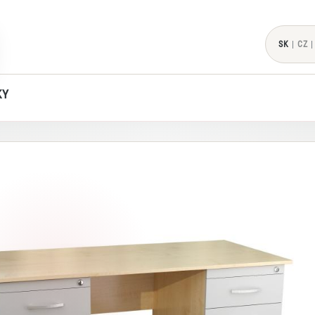
SK
|
CZ
|
KY