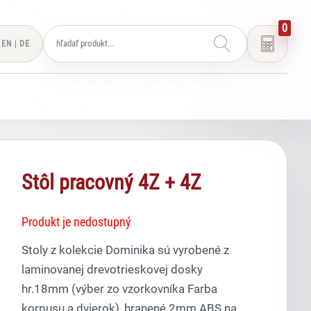
0
EN
|
DE
Stôl pracovný 4Z + 4Z
Produkt je nedostupný
Stoly z kolekcie Dominika sú vyrobené z
laminovanej drevotrieskovej dosky
hr.18mm (výber zo vzorkovníka Farba
korpusu a dvierok), hranené 2mm ABS na