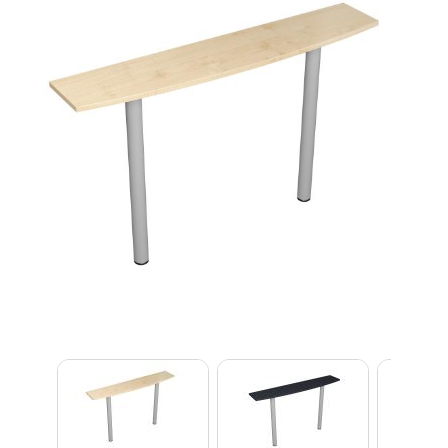
Lexi
Asistent pre školský nábytok a
vybavenie tried