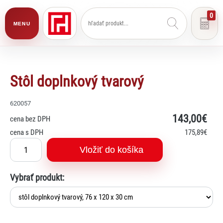
0
MENU
Stôl doplnkový tvarový
620057
143
,00€
cena bez DPH
cena s DPH
175
,89€
Vložiť do košíka
Vybrať produkt: