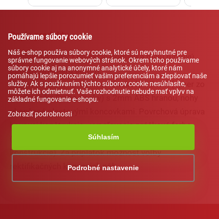
Popis produktu
Používame súbory cookie
Náš e-shop používa súbory cookie, ktoré sú nevyhnutné pre
Doplnkové stoly z kolekcie Dominika majú rúrkovú
správne fungovanie webových stránok. Okrem toho používame
súbory cookie aj na anonymné analytické účely, ktoré nám
podnož priemeru 60mm,
pomáhajú lepšie porozumieť vašim preferenciám a zlepšovať naše
laminovanú drevotrieskovú dosku hr.18mm (výber zo
služby. Ak s používaním týchto súborov cookie nesúhlasíte,
môžete ich odmietnuť. Vaše rozhodnutie nebude mať vplyv na
vzorkovníka Farba dosky) s 2mm ABS hranou, nohy
základné fungovanie e-shopu.
ukončené plastovými koncovkami. Povrchová úprava
Zobraziť podrobnosti
kovovej konštrukcie - vypaľovacia prášková farba
Súhlasím
(výber RAL farby zo vzorkovníka Farba kovovej
konštrukcie). Za príplatok možnosť voľby
rektifikačných koncoviek nôh..
Podrobné nastavenie