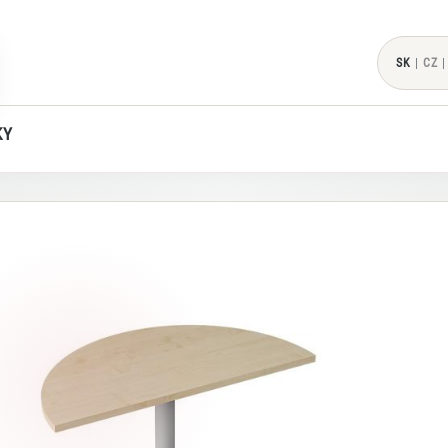
SK
|
CZ
|
KY