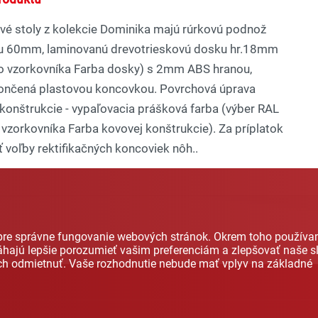
vé stoly z kolekcie Dominika majú rúrkovú podnož
u 60mm, laminovanú drevotrieskovú dosku hr.18mm
zo vzorkovníka Farba dosky) s 2mm ABS hranou,
ončená plastovou koncovkou. Povrchová úprava
konštrukcie - vypaľovacia prášková farba (výber RAL
 vzorkovníka Farba kovovej konštrukcie). Za príplatok
voľby rektifikačných koncoviek nôh..
 pre správne fungovanie webových stránok. Okrem toho použív
hajú lepšie porozumieť vašim preferenciám a zlepšovať naše sl
ich odmietnuť. Vaše rozhodnutie nebude mať vplyv na základné