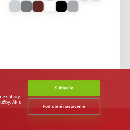
Súhlasím
ame súbory
užby. Ak s
Podrobné nastavenie
AI asistent od NEXT176