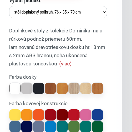
Vybrať produkt:
Doplnkové stoly z kolekcie Dominika majú
rúrkovú podnož priemeru 60mm,
laminovanú drevotrieskovú dosku hr.18mm
s 2mm ABS hranou, noha ukončená
Lexi
plastovou koncovkou
(viac)
Asistent pre školský nábytok a
vybavenie tried
Farba dosky
Farba kovovej konštrukcie