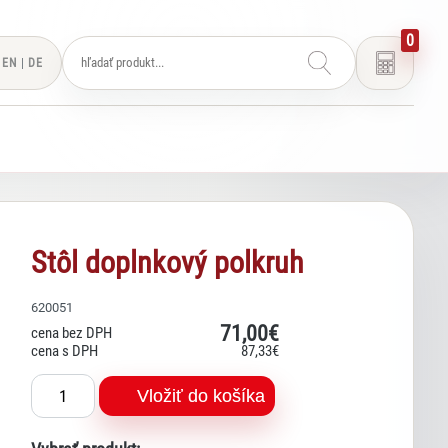
0
EN
|
DE
Stôl doplnkový polkruh
620051
71
,00€
cena bez DPH
cena s DPH
87
,33€
Vložiť do košíka