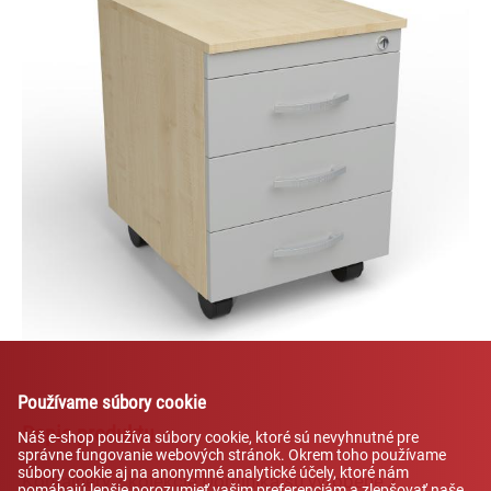
Lexi
Asistent pre školský nábytok a
vybavenie tried
Používame súbory cookie
Popis produktu
Náš e-shop používa súbory cookie, ktoré sú nevyhnutné pre
správne fungovanie webových stránok. Okrem toho používame
súbory cookie aj na anonymné analytické účely, ktoré nám
Kontajnery z kolekcie Dominika sú vyrobené z
pomáhajú lepšie porozumieť vašim preferenciám a zlepšovať naše