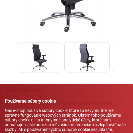
Lexi
Asistent pre školský nábytok a
vybavenie tried
Popis produktu
Používame súbory cookie
Extra vysoké operadlo, ergonomické tvarovanie
Náš e-shop používa súbory cookie, ktoré sú nevyhnutné pre
sedáka a operadla, čalúnenie zo studenej peny,
správne fungovanie webových stránok. Okrem toho používame
synchrónny mechanizmus ZEP s nastavením sily
súbory cookie aj na anonymné analytické účely, ktoré nám
pomáhajú lepšie porozumieť vašim preferenciám a zlepšovať naše
protiváhy, alumíniová leštená báza, kolieska s
služby. Ak s používaním týchto súborov cookie nesúhlasíte,