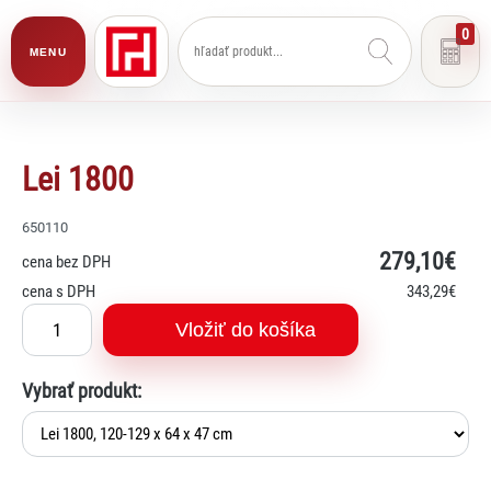
0
MENU
Lei 1800
650110
279
,10€
cena bez DPH
cena s DPH
343
,29€
Vložiť do košíka
Vybrať produkt: