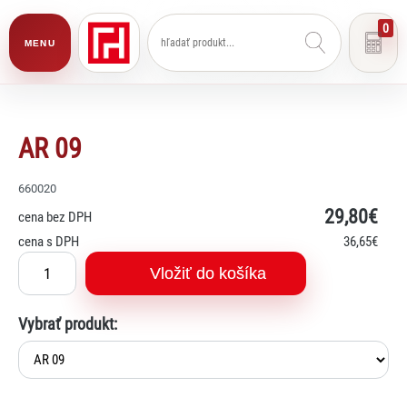
0
MENU
AR 09
660020
29
,80€
cena bez DPH
cena s DPH
36
,65€
Vložiť do košíka
Vybrať produkt:
Lexi
Asistent pre školský nábytok a