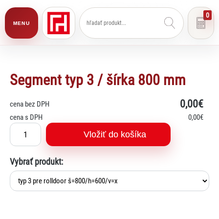
0
MENU
Segment typ 3 / šírka 800 mm
0
,00€
cena bez DPH
cena s DPH
0
,00€
Vložiť do košíka
Vybrať produkt:
Lexi
Asistent pre školský nábytok a
vybavenie tried