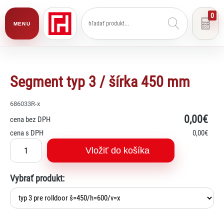
0
MENU
Segment typ 3 / šírka 450 mm
686033R-x
0
,00€
cena bez DPH
cena s DPH
0
,00€
Vložiť do košíka
Vybrať produkt:
Lexi
Asistent pre školský nábytok a
vybavenie tried