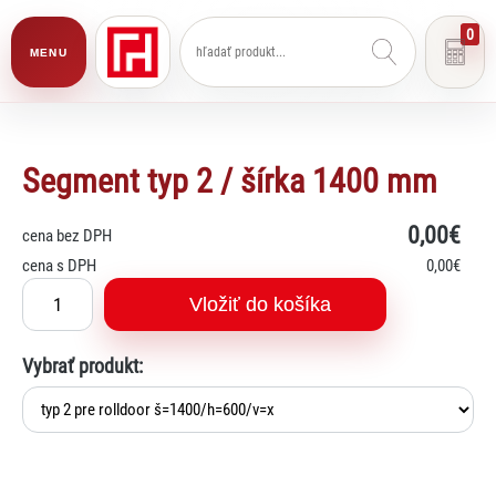
0
MENU
Segment typ 2 / šírka 1400 mm
0
,00€
cena bez DPH
cena s DPH
0
,00€
Vložiť do košíka
Vybrať produkt:
Lexi
Asistent pre školský nábytok a
vybavenie tried