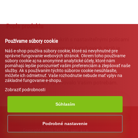
Popis produktu
Segment šatníkových skríň s nastaviteľnými policami
Používame súbory cookie
v bielej farbe. Tento segment šatníkových skríň je
Náš e-shop používa súbory cookie, ktoré sú nevyhnutné pre
správne fungovanie webových stránok. Okrem toho používame
navrhnutý tak, aby Vám poskytol dostatok úložného
súbory cookie aj na anonymné analytické účely, ktoré nám
priestoru a všestranné úložné možnosti. 6
pomáhajú lepšie porozumieť vašim preferenciám a zlepšovať naše
služby. Ak s používaním týchto súborov cookie nesúhlasíte,
nastaviteľých políc Vám umožňuje prispôsobiť si
môžete ich odmietnuť. Vaše rozhodnutie nebude mať vplyv na
základné fungovanie e-shopu.
rozloženie tak, aby vyhovovalo Vašim potrebám.
Zobraziť podrobnosti
Súhlasím
AI asistent od NEXT176
Podrobné nastavenie
COOKIES
| Copyright ©2026 ŠKOLEX, spol. s r.o.