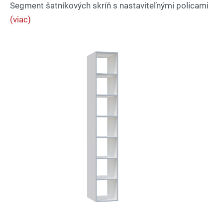
Segment šatníkových skríň s nastaviteľnými policami
(viac)
Lexi
Asistent pre školský nábytok a
vybavenie tried