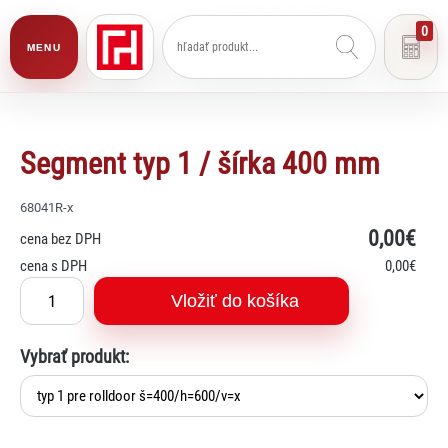
0
MENU
Segment typ 1 / šírka 400 mm
68041R-x
0
,00€
cena bez DPH
cena s DPH
0
,00€
Vložiť do košíka
Vybrať produkt: