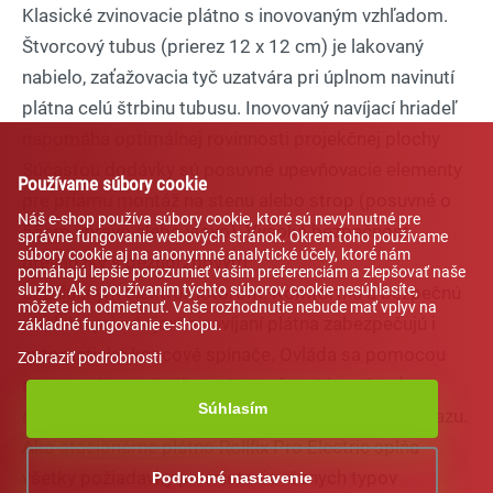
Asistent pre školský nábytok a
Klasické zvinovacie plátno s inovovaným vzhľadom.
vybavenie tried
Štvorcový tubus (prierez 12 x 12 cm) je lakovaný
nabielo, zaťažovacia tyč uzatvára pri úplnom navinutí
plátna celú štrbinu tubusu. Inovovaný navíjací hriadeľ
napomáha optimálnej rovinnosti projekčnej plochy
Súčasťou dodávky sú posuvné upevňovacie elementy
Používame súbory cookie
pre priamu montáž na stenu alebo strop (posuvné o
Náš e-shop používa súbory cookie, ktoré sú nevyhnutné pre
55cm vpravo alebo vľavo). Vysoká bezpečnosť
správne fungovanie webových stránok. Okrem toho používame
súbory cookie aj na anonymné analytické účely, ktoré nám
prevádzky s bezúdržbovým
pomáhajú lepšie porozumieť vašim preferenciám a zlepšovať naše
služby. Ak s používaním týchto súborov cookie nesúhlasíte,
bezhlučným elektromotorom. Komfortnú a bezpečnú
môžete ich odmietnuť. Vaše rozhodnutie nebude mať vplyv na
obsluhu pri odvíjaní a navíjaní plátna zabezpečujú i
základné fungovanie e-shopu.
automatické koncové spínače. Ovláda sa pomocou
Zobraziť podrobnosti
nástenného otočného spínača, ktorý je súčasťou
Súhlasím
dodávky. Možnosť plynulého nastavenia výšky obrazu.
Ako stacionárne plátno Rollfix Pro Electric spĺňa
všetky požiadavky premietania rôznych typov
Podrobné nastavenie