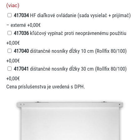
(viac)
417034
HF diaľkové ovládanie (sada vysielač + prijímač)
– externé
+0,00€
417036
kľúčový vypínač proti neoprávnenému použitiu
+0,00€
417040
dištančné nosníky dĺžky 10 cm (Rollfix 80/100)
+0,00€
417041
dištančné nosníky dĺžky 30 cm (Rollfix 80/100)
+0,00€
Cena príslušenstva je uvedená s DPH.