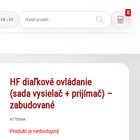
0
EN
|
DE
HF diaľkové ovládanie
(sada vysielač + prijímač) –
Lexi
Asistent pre školský nábytok a
zabudované
vybavenie tried
417034A
Produkt je nedostupný