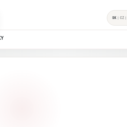
SK
|
CZ
|
KY