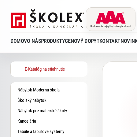
DOMOV
O NÁS
PRODUKTY
CENOVÝ DOPYT
KONTAKT
NOVIN
E-Katalóg na stiahnutie
Nábytok Moderná škola
Školský nábytok
Nábytok pre materské školy
Kancelária
Tabule a tabuľové systémy